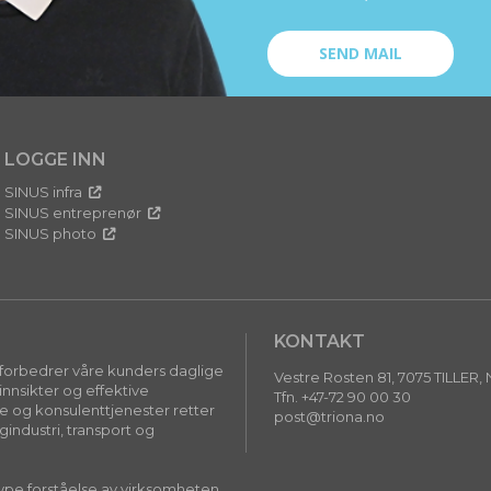
SEND MAIL
LOGGE INN
SINUS infra
SINUS entreprenør
SINUS photo
KONTAKT
m forbedrer våre kunders daglige
Vestre Rosten 81, 7075 TILLER,
nsikter og effektive
Tfn. +47-72 90 00 30
je og konsulenttjenester retter
post@triona.no
industri, transport og
 dype forståelse av virksomheten