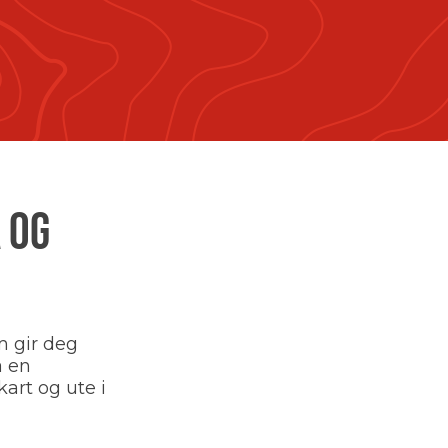
 OG
m gir deg
å en
art og ute i