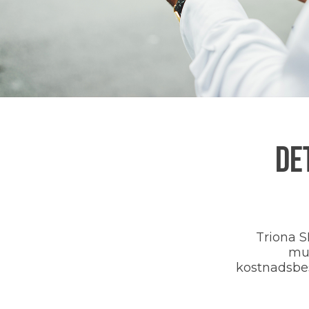
DE
Triona S
mul
kostnadsbes