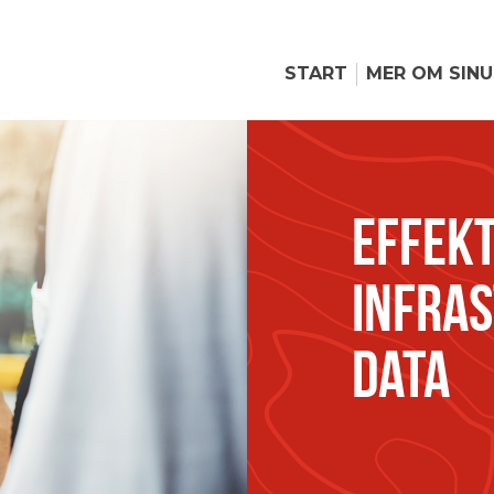
START
MER OM SIN
EFFEKT
INFRA
DATA