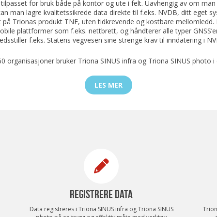
tilpasset for bruk både på kontor og ute i felt. Uavhengig av om man jo
an man lagre kvalitetssikrede data direkte til f.eks. NVDB, ditt eget sy
t på Trionas produkt TNE, uten tidkrevende og kostbare mellomledd.
obile plattformer som f.eks. nettbrett, og håndterer alle typer GNSS’er
fredsstiller f.eks. Statens vegvesen sine strenge krav til inndatering i N
60 organisasjoner bruker Triona SINUS infra og Triona SINUS photo i 
LES MER
REGISTRERE DATA
Data registreres i Triona SINUS infra og Triona SINUS
Trion