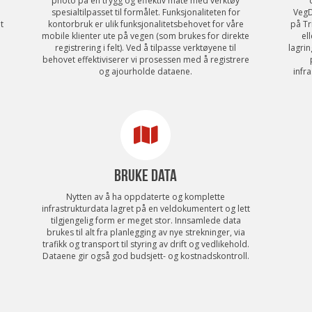
photo på en trygg og effektiv måte med verktøy
spesialtilpasset til formålet. Funksjonaliteten for
VegD
t
kontorbruk er ulik funksjonalitetsbehovet for våre
på Tr
mobile klienter ute på vegen (som brukes for direkte
el
registrering i felt). Ved å tilpasse verktøyene til
lagrin
behovet effektiviserer vi prosessen med å registrere
og ajourholde dataene.
infr
BRUKE DATA
Nytten av å ha oppdaterte og komplette
infrastrukturdata lagret på en veldokumentert og lett
tilgjengelig form er meget stor. Innsamlede data
brukes til alt fra planlegging av nye strekninger, via
trafikk og transport til styring av drift og vedlikehold.
Dataene gir også god budsjett- og kostnadskontroll.