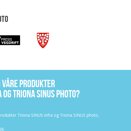
OTO
M VÅRE PRODUKTER
A OG TRIONA SINUS PHOTO?
rodukter Triona SINUS infra og Triona SINUS photo,
596