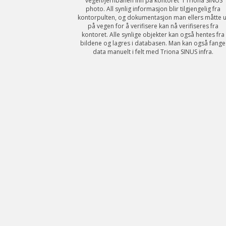
”vegen/jernbanen inn på kontoret” i Triona SINUS
photo. All synlig informasjon blir tilgjengelig fra
kontorpulten, og dokumentasjon man ellers måtte u
på vegen for å verifisere kan nå verifiseres fra
kontoret. Alle synlige objekter kan også hentes fra
bildene og lagres i databasen. Man kan også fange
data manuelt i felt med Triona SINUS infra.