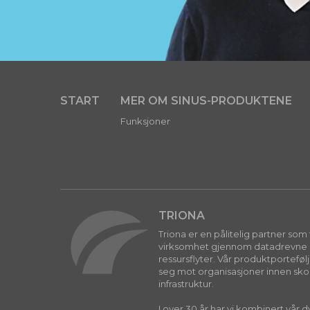
START
MER OM SINUS-PRODUKTENE
Funksjoner
TRIONA
Triona er en pålitelig partner so
virksomhet gjennom datadrevne in
ressursflyter. Vår produktporteføl
seg mot organisasjoner innen skog
infrastruktur.
I over 30 år har vi kombinert vår