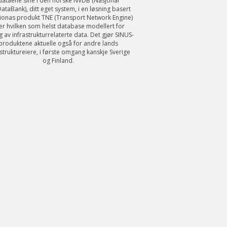
dataene sine i den norske NVDB (Nasjonal
ataBank), ditt eget system, i en løsning basert
ionas produkt TNE (Transport Network Engine)
ler hvilken som helst database modellert for
g av infrastrukturrelaterte data. Det gjør SINUS-
produktene aktuelle også for andre lands
astruktureiere, i første omgang kanskje Sverige
og Finland.