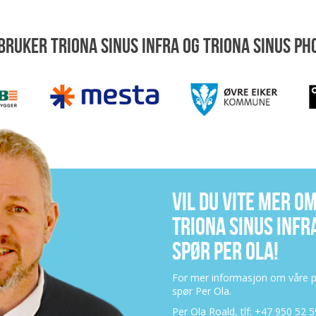
 BRUKER TRIONA SINUS INFRA OG TRIONA SINUS PH
VIL DU VITE MER O
TRIONA SINUS INFR
SPØR PER OLA!
For mer informasjon om våre p
spør Per Ola.
Per Ola Roald, tlf: +47 950 52 